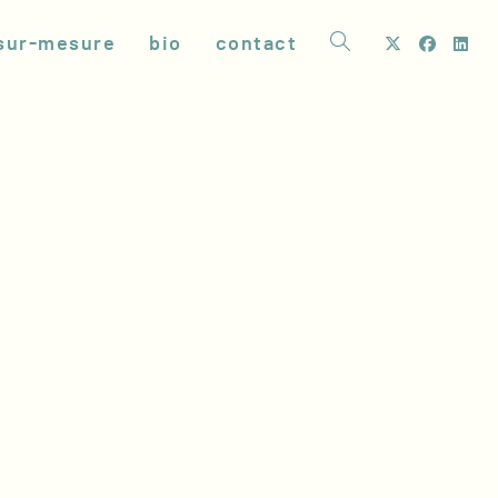
sur-mesure
bio
contact
toggle
website
search