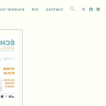
sur-mesure
bio
contact
toggle
website
search