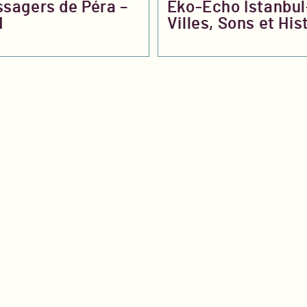
sagers de Péra –
Eko-Écho Istanbul
1
Villes, Sons et His