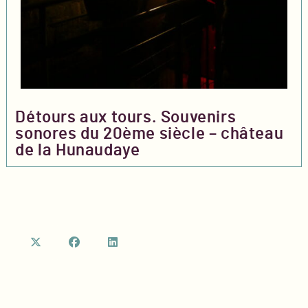
Détours aux tours. Souvenirs
sonores du 20ème siècle – château
de la Hunaudaye
S’ouvre
S’ouvre
S’ouvre
dans
dans
dans
un
un
un
nouvel
nouvel
nouvel