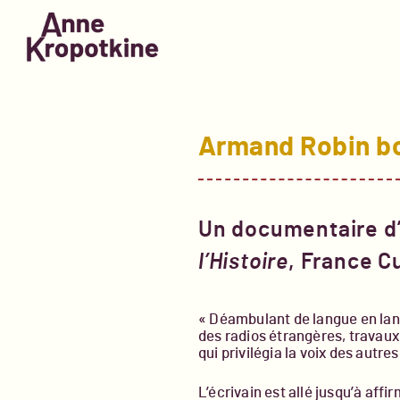
Skip
to
content
Armand Robin b
Un documentaire d’
l’Histoire
, France Cu
« Déambulant de langue en lang
des radios étrangères, travaux
qui privilégia la voix des autre
L’écrivain est allé jusqu’à aff