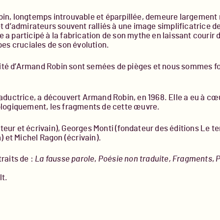
in, longtemps introuvable et éparpillée, demeure largement 
t d’admirateurs souvent ralliés à une image simplificatrice d
a participé à la fabrication de son mythe en laissant courir
pes cruciales de son évolution.
térité d’Armand Robin sont semées de pièges et nous sommes
aductrice, a découvert Armand Robin, en 1968. Elle a eu à cœu
ologiquement, les fragments de cette œuvre.
ur et écrivain), Georges Monti (fondateur des éditions Le tem
) et Michel Ragon (écrivain).
raits de :
La fausse parole
,
Poésie non traduite, Fragments
,
P
lt.