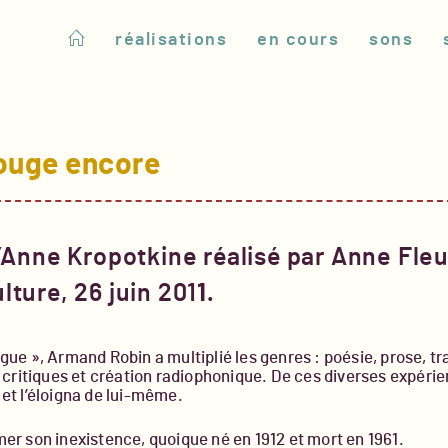
réalisations
en cours
sons
ouge encore
Anne Kropotkine réalisé par Anne Fleu
lture, 26 juin 201
1.
ue », Armand Robin a multiplié les genres : poésie, prose, tr
 critiques et création radiophonique. De ces diverses expéri
s et l’éloigna de lui-même.
irmer son inexistence, quoique né en 1912 et mort en 1961.