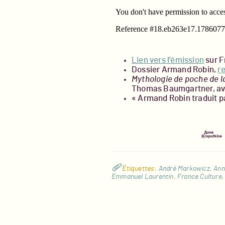
Lien vers l’émission
sur F
Dossier Armand Robin,
r
Mythologie de poche de l
Thomas Baumgartner, av
« Armand Robin traduit p
publica
publiée
Étiquettes
:
André Markowicz
,
Ann
Emmanuel Laurentin
,
France Culture
,