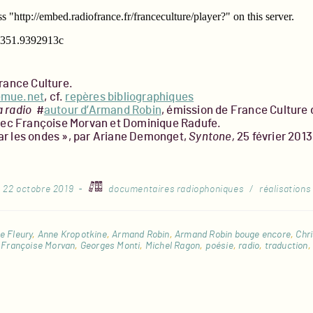
rance Culture.
emue.net
, cf.
repères bibliographiques
a radio
#
autour d’Armand Robin
, émission de France Culture 
ec Françoise Morvan et Dominique Radufe.
ar les ondes », par Ariane Demonget,
Syntone,
25 février 2013
tion
post
22 octobre 2019
documentaires radiophoniques
/
réalisations
 :
category:
e Fleury
,
Anne Kropotkine
,
Armand Robin
,
Armand Robin bouge encore
,
Chr
Françoise Morvan
,
Georges Monti
,
Michel Ragon
,
poésie
,
radio
,
traduction
,