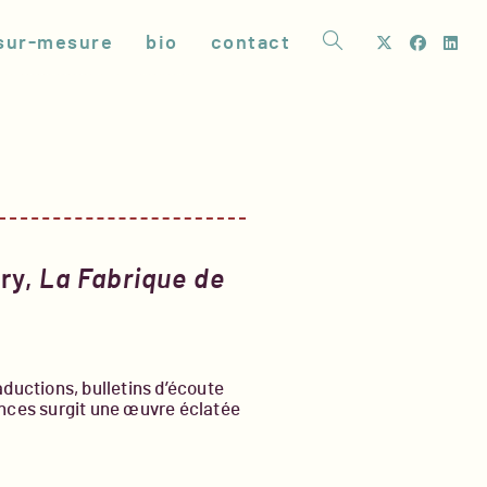
sur-mesure
bio
contact
toggle
website
search
ry,
La Fabrique de
aductions, bulletins d’écoute
ences surgit une œuvre éclatée