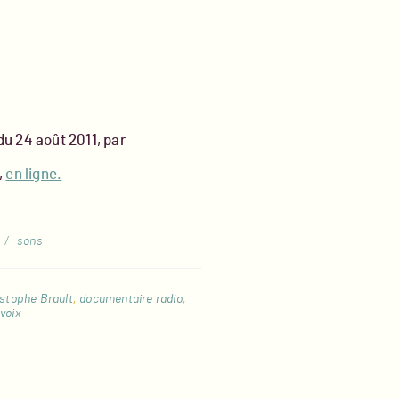
du 24 août 2011, par
,
en ligne.
/
sons
istophe Brault
,
documentaire radio
,
voix