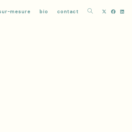
sur-mesure
bio
contact
toggle
website
search