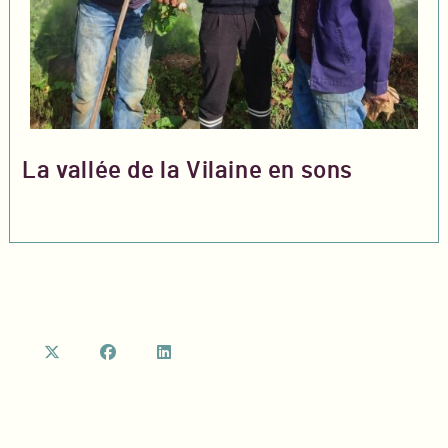
La vallée de la Vilaine en sons
S’ouvre
S’ouvre
S’ouvre
dans
dans
dans
un
un
un
nouvel
nouvel
nouvel