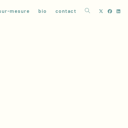
sur-mesure
bio
contact
toggle
website
search