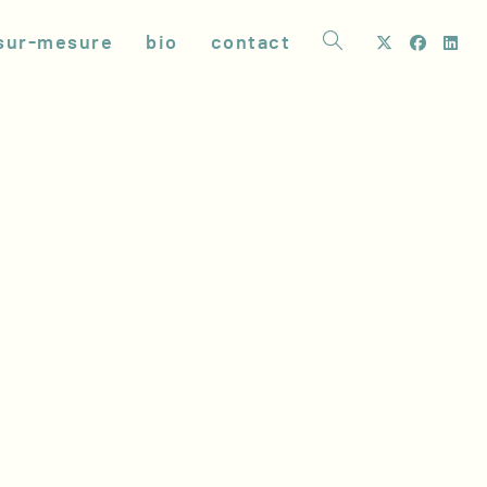
sur-mesure
bio
contact
toggle
website
search