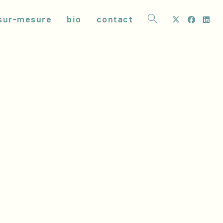
sur-mesure
bio
contact
toggle
website
search