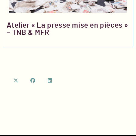
Atelier « La presse mise en pièces »
– TNB & MFR
S’ouvre
S’ouvre
S’ouvre
dans
dans
dans
un
un
un
nouvel
nouvel
nouvel
onglet
onglet
onglet