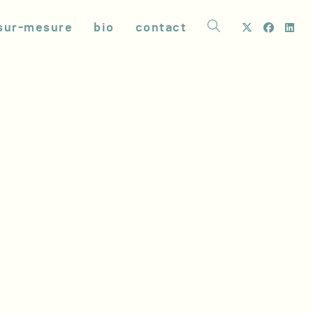
sur-mesure
bio
contact
toggle
website
search