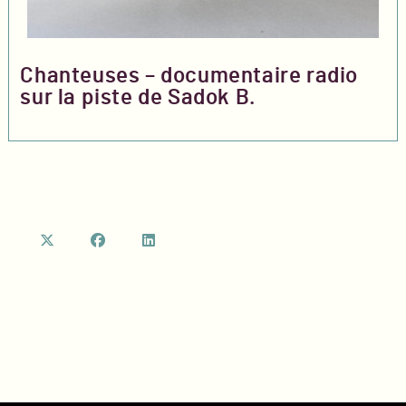
Chanteuses – documentaire radio
sur la piste de Sadok B.
S’ouvre
S’ouvre
S’ouvre
dans
dans
dans
un
un
un
nouvel
nouvel
nouvel
onglet
onglet
onglet