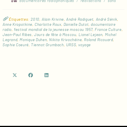
documentaires radiophoniques
/
réalisations
/
sons
Étiquettes
:
2010
,
Alain Krivine
,
André Radiguet
,
André Sénik
,
Anne Kropotkine
,
Charlotte Roux
,
Danielle Dutot
,
documentaire
radio
,
festival mondial de la jeunesse moscou 1957
,
France Culture
,
Jean-Paul Ribes
,
Jours de fête à Moscou
,
Lionel Lejean
,
Michel
Legrand
,
Monique Duhen
,
Nikita Krivochéine
,
Roland Ricouard
,
Sophie Coeuré
,
Tiennot Grumbach
,
URSS
,
voyage